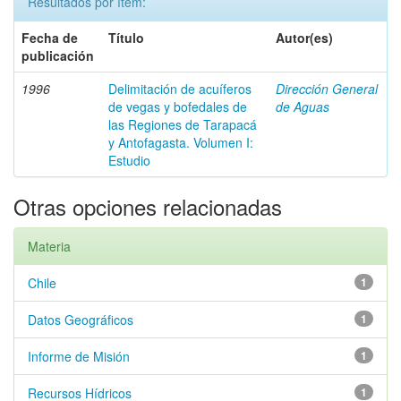
Resultados por ítem:
Fecha de
Título
Autor(es)
publicación
1996
Delimitación de acuíferos
Dirección General
de vegas y bofedales de
de Aguas
las Regiones de Tarapacá
y Antofagasta. Volumen I:
Estudio
Otras opciones relacionadas
Materia
Chile
1
Datos Geográficos
1
Informe de Misión
1
Recursos Hídricos
1