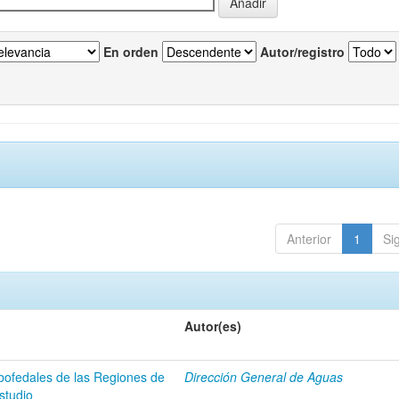
En orden
Autor/registro
Anterior
1
Si
Autor(es)
 bofedales de las Regiones de
Dirección General de Aguas
studio