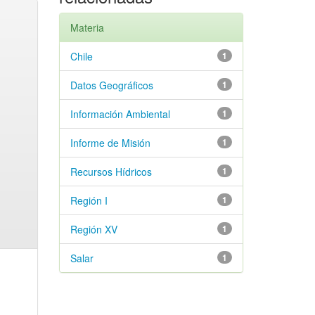
Materia
Chile
1
Datos Geográficos
1
Información Ambiental
1
Informe de Misión
1
Recursos Hídricos
1
Región I
1
Región XV
1
Salar
1