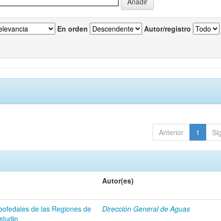
En orden
Autor/registro
Anterior
1
Si
Autor(es)
 bofedales de las Regiones de
Dirección General de Aguas
studio