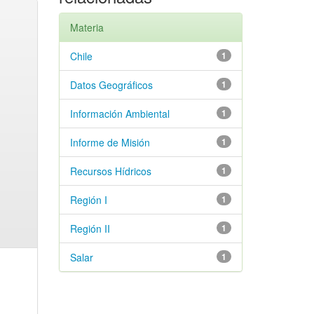
Materia
Chile
1
Datos Geográficos
1
Información Ambiental
1
Informe de Misión
1
Recursos Hídricos
1
Región I
1
Región II
1
Salar
1