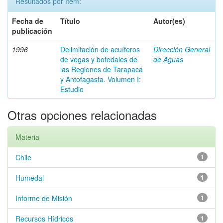
Resultados por ítem:
Fecha de
Título
Autor(es)
publicación
1996
Delimitación de acuíferos
Dirección General
de vegas y bofedales de
de Aguas
las Regiones de Tarapacá
y Antofagasta. Volumen I:
Estudio
Otras opciones relacionadas
Materia
Chile
1
Humedal
1
Informe de Misión
1
Recursos Hídricos
1