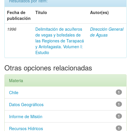
Resultados por ítem:
Fecha de
Título
Autor(es)
publicación
1996
Delimitación de acuíferos
Dirección General
de vegas y bofedales de
de Aguas
las Regiones de Tarapacá
y Antofagasta. Volumen I:
Estudio
Otras opciones relacionadas
Materia
Chile
1
Datos Geográficos
1
Informe de Misión
1
Recursos Hídricos
1