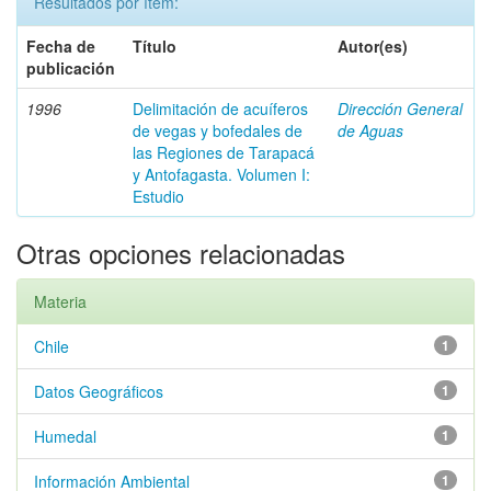
Resultados por ítem:
Fecha de
Título
Autor(es)
publicación
1996
Delimitación de acuíferos
Dirección General
de vegas y bofedales de
de Aguas
las Regiones de Tarapacá
y Antofagasta. Volumen I:
Estudio
Otras opciones relacionadas
Materia
Chile
1
Datos Geográficos
1
Humedal
1
Información Ambiental
1