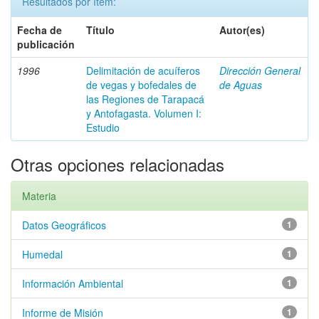
Resultados por ítem:
Fecha de
Título
Autor(es)
publicación
1996
Delimitación de acuíferos
Dirección General
de vegas y bofedales de
de Aguas
las Regiones de Tarapacá
y Antofagasta. Volumen I:
Estudio
Otras opciones relacionadas
Materia
Datos Geográficos
1
Humedal
1
Información Ambiental
1
Informe de Misión
1