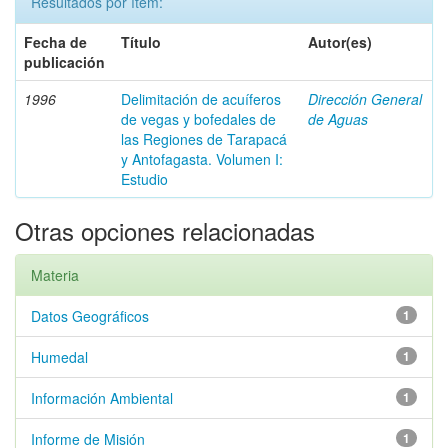
Resultados por ítem:
Fecha de
Título
Autor(es)
publicación
1996
Delimitación de acuíferos
Dirección General
de vegas y bofedales de
de Aguas
las Regiones de Tarapacá
y Antofagasta. Volumen I:
Estudio
Otras opciones relacionadas
Materia
Datos Geográficos
1
Humedal
1
Información Ambiental
1
Informe de Misión
1