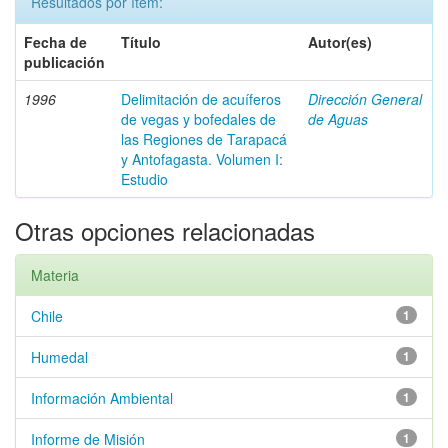
Resultados por ítem:
Fecha de
Título
Autor(es)
publicación
1996
Delimitación de acuíferos
Dirección General
de vegas y bofedales de
de Aguas
las Regiones de Tarapacá
y Antofagasta. Volumen I:
Estudio
Otras opciones relacionadas
Materia
Chile
1
Humedal
1
Información Ambiental
1
Informe de Misión
1