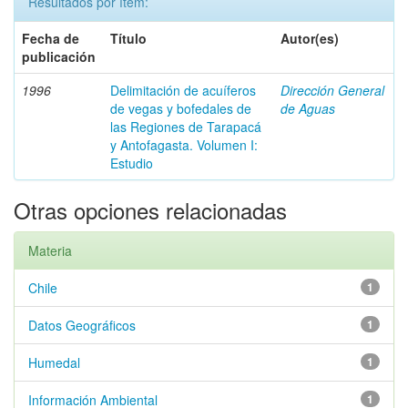
Resultados por ítem:
Fecha de
Título
Autor(es)
publicación
1996
Delimitación de acuíferos
Dirección General
de vegas y bofedales de
de Aguas
las Regiones de Tarapacá
y Antofagasta. Volumen I:
Estudio
Otras opciones relacionadas
Materia
Chile
1
Datos Geográficos
1
Humedal
1
Información Ambiental
1