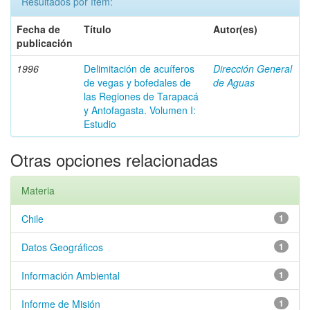
Resultados por ítem:
Fecha de
Título
Autor(es)
publicación
1996
Delimitación de acuíferos
Dirección General
de vegas y bofedales de
de Aguas
las Regiones de Tarapacá
y Antofagasta. Volumen I:
Estudio
Otras opciones relacionadas
Materia
Chile
1
Datos Geográficos
1
Información Ambiental
1
Informe de Misión
1