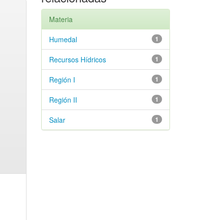
Materia
Humedal
1
Recursos Hídricos
1
Región I
1
Región II
1
Salar
1