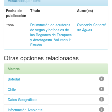
Resultados por ítem:
Fecha de
Título
Autor(es)
publicación
1996
Delimitación de acuíferos
Dirección General
de vegas y bofedales de
de Aguas
las Regiones de Tarapacá
y Antofagasta. Volumen I:
Estudio
Otras opciones relacionadas
Materia
Bofedal
1
Chile
1
Datos Geográficos
1
Información Ambiental
1