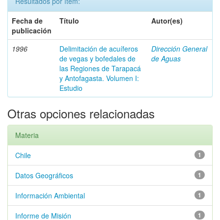
Resultados por ítem:
Fecha de
Título
Autor(es)
publicación
1996
Delimitación de acuíferos
Dirección General
de vegas y bofedales de
de Aguas
las Regiones de Tarapacá
y Antofagasta. Volumen I:
Estudio
Otras opciones relacionadas
Materia
Chile
1
Datos Geográficos
1
Información Ambiental
1
Informe de Misión
1