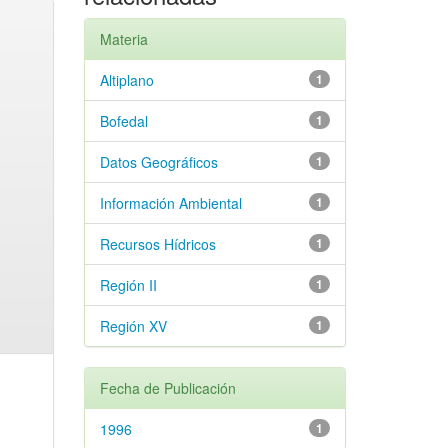
Materia
Altiplano
1
Bofedal
1
Datos Geográficos
1
Información Ambiental
1
Recursos Hídricos
1
Región II
1
Región XV
1
Fecha de Publicación
1996
1