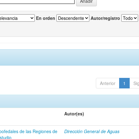
En orden
Autor/registro
Anterior
1
Si
Autor(es)
 bofedales de las Regiones de
Dirección General de Aguas
studio