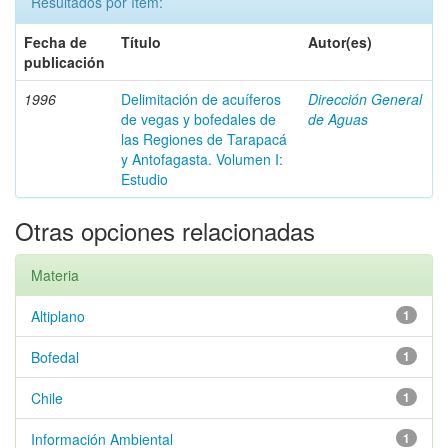
Resultados por ítem:
Fecha de
Título
Autor(es)
publicación
1996
Delimitación de acuíferos
Dirección General
de vegas y bofedales de
de Aguas
las Regiones de Tarapacá
y Antofagasta. Volumen I:
Estudio
Otras opciones relacionadas
Materia
Altiplano
1
Bofedal
1
Chile
1
Información Ambiental
1