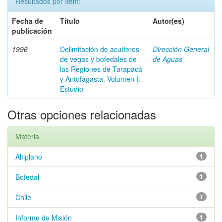
Resultados por ítem:
Fecha de
Título
Autor(es)
publicación
1996
Delimitación de acuíferos
Dirección General
de vegas y bofedales de
de Aguas
las Regiones de Tarapacá
y Antofagasta. Volumen I:
Estudio
Otras opciones relacionadas
Materia
Altiplano
1
Bofedal
1
Chile
1
Informe de Misión
1