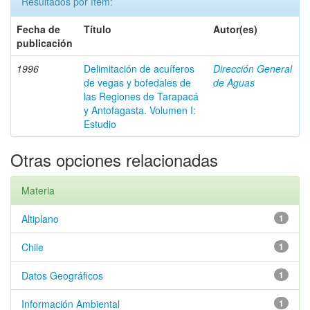
Resultados por ítem:
Fecha de
Título
Autor(es)
publicación
1996
Delimitación de acuíferos
Dirección General
de vegas y bofedales de
de Aguas
las Regiones de Tarapacá
y Antofagasta. Volumen I:
Estudio
Otras opciones relacionadas
Materia
Altiplano
1
Chile
1
Datos Geográficos
1
Información Ambiental
1