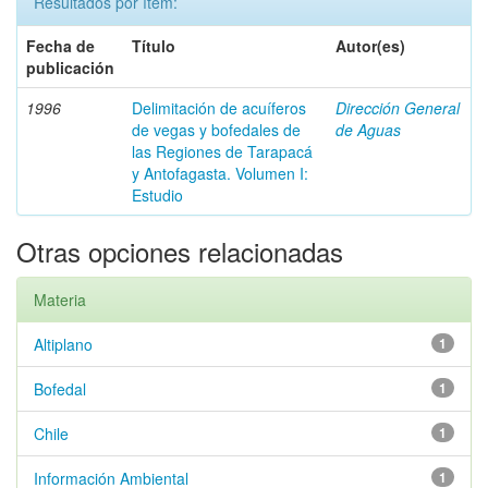
Resultados por ítem:
Fecha de
Título
Autor(es)
publicación
1996
Delimitación de acuíferos
Dirección General
de vegas y bofedales de
de Aguas
las Regiones de Tarapacá
y Antofagasta. Volumen I:
Estudio
Otras opciones relacionadas
Materia
Altiplano
1
Bofedal
1
Chile
1
Información Ambiental
1