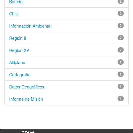
Bofedal
2
Chile
2
Información Ambiental
2
Región II
2
Región XV
2
Altiplano
1
Cartografía
1
Datos Geográficos
1
Informe de Misión
1