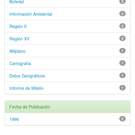
Bofedal
2
Información Ambiental
2
Región II
2
Región XV
2
Altiplano
1
Cartografía
1
Datos Geográficos
1
Informe de Misión
1
Fecha de Publicación
1996
2