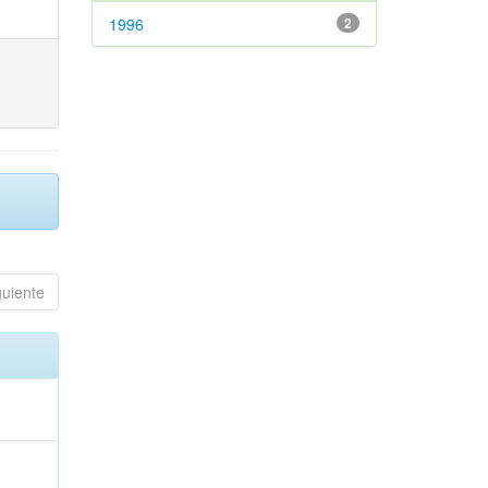
1996
2
guiente