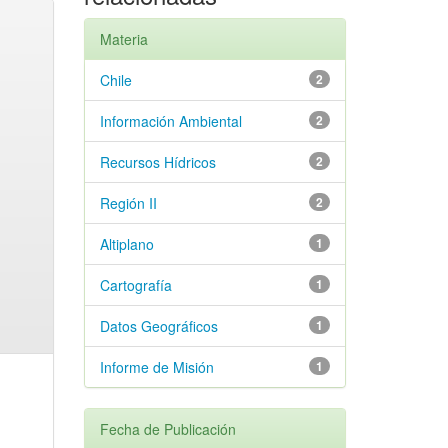
Materia
Chile
2
Información Ambiental
2
Recursos Hídricos
2
Región II
2
Altiplano
1
Cartografía
1
Datos Geográficos
1
Informe de Misión
1
Fecha de Publicación