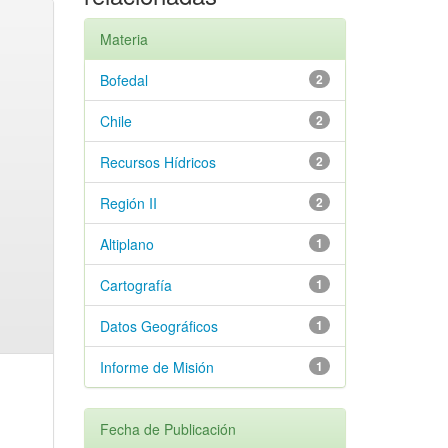
Materia
Bofedal
2
Chile
2
Recursos Hídricos
2
Región II
2
Altiplano
1
Cartografía
1
Datos Geográficos
1
Informe de Misión
1
Fecha de Publicación