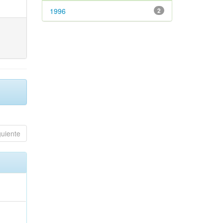
1996
2
guiente