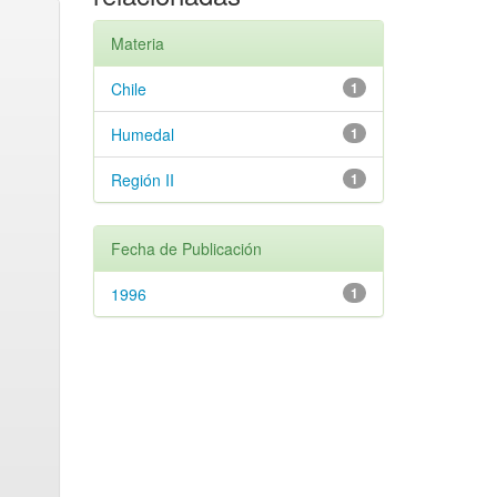
Materia
Chile
1
Humedal
1
Región II
1
Fecha de Publicación
1996
1