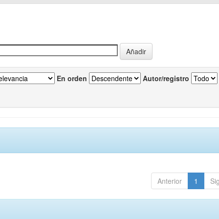
En orden
Autor/registro
Anterior
1
Si