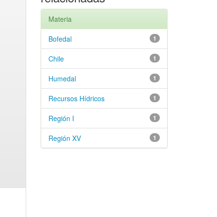
Materia
Bofedal
1
Chile
1
Humedal
1
Recursos Hídricos
1
Región I
1
Región XV
1