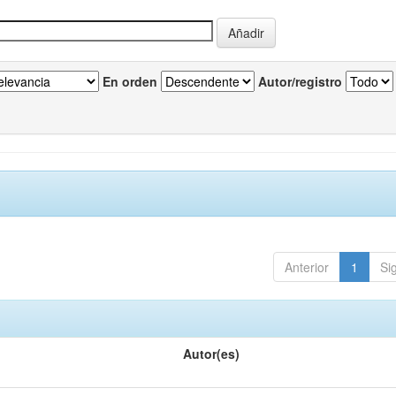
En orden
Autor/registro
Anterior
1
Si
Autor(es)