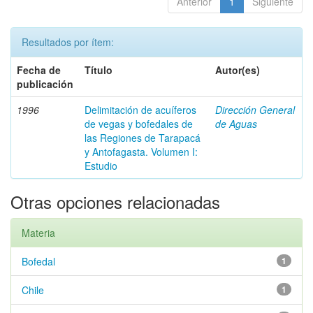
Anterior
1
Siguiente
Resultados por ítem:
Fecha de
Título
Autor(es)
publicación
1996
Delimitación de acuíferos
Dirección General
de vegas y bofedales de
de Aguas
las Regiones de Tarapacá
y Antofagasta. Volumen I:
Estudio
Otras opciones relacionadas
Materia
Bofedal
1
Chile
1