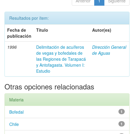
Anterior
1
Siguiente
Resultados por ítem:
Fecha de
Título
Autor(es)
publicación
1996
Delimitación de acuíferos
Dirección General
de vegas y bofedales de
de Aguas
las Regiones de Tarapacá
y Antofagasta. Volumen I:
Estudio
Otras opciones relacionadas
Materia
Bofedal
1
Chile
1