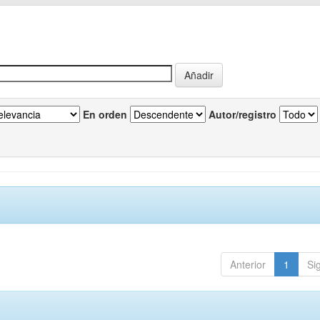
En orden
Autor/registro
Anterior
1
Si