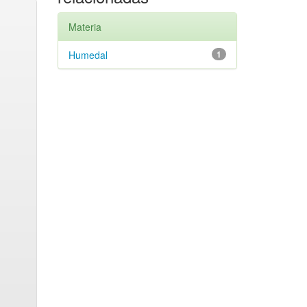
Materia
Humedal
1