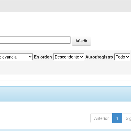
En orden
Autor/registro
Anterior
1
Si