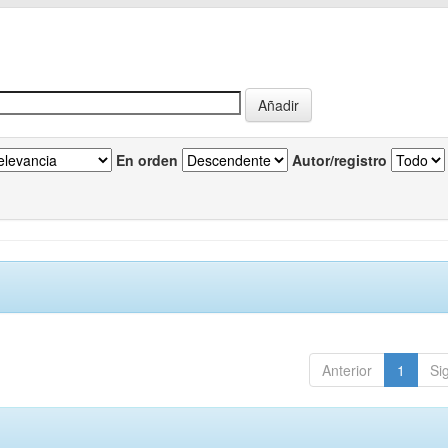
En orden
Autor/registro
Anterior
1
Si