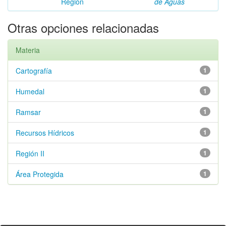
Región
de Aguas
Otras opciones relacionadas
Materia
Cartografía
1
Humedal
1
Ramsar
1
Recursos Hídricos
1
Región II
1
Área Protegida
1