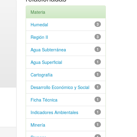
Materia
Humedal
3
Región II
3
Agua Subterránea
1
Agua Superficial
1
Cartografía
1
Desarrollo Económico y Social
1
Ficha Técnica
1
Indicadores Ambientales
1
Minería
1