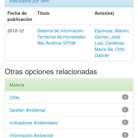
Resultados por ítem:
Fecha de
Título
Autor(es)
publicación
2010-12
Sistema de Información
Espinosa, Marion
;
Territorial de Humedales
Gómez, José
Alto Andinos SITHA
Luis
;
Cárdenas,
María Ilia
;
Ortiz,
Gabriel
Otras opciones relacionadas
Materia
Chile
1
Gestión Ambiental
1
Indicadores Ambientales
1
Información Ambiental
1