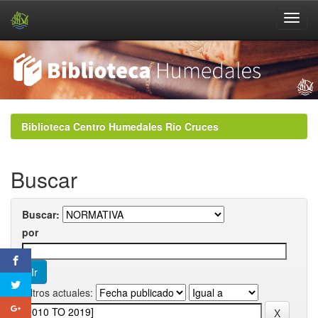
Skip
navigation
Biblioteca Centro Humedales Río Cruces
Buscar
Buscar:
por
Filtros actuales: