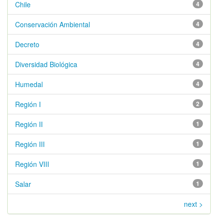
Chile
4
Conservación Ambiental
4
Decreto
4
Diversidad Biológica
4
Humedal
4
Región I
2
Región II
1
Región III
1
Región VIII
1
Salar
1
next >