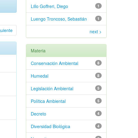
Lillo Goffreri, Diego
1
Luengo Troncoso, Sebastián
1
guiente
next >
Materia
Conservación Ambiental
8
Humedal
8
Legislación Ambiental
5
Política Ambiental
5
Decreto
4
Diversidad Biológica
4