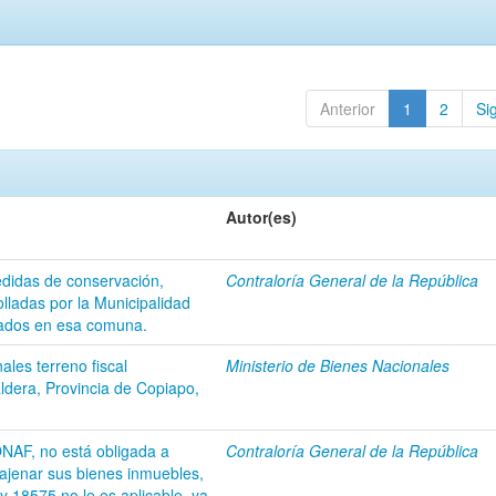
Anterior
1
2
Si
Autor(es)
edidas de conservación,
Contraloría General de la República
olladas por la Municipalidad
cados en esa comuna.
ales terreno fiscal
Ministerio de Bienes Nacionales
dera, Provincia de Copiapo,
NAF, no está obligada a
Contraloría General de la República
enajenar sus bienes inmuebles,
ey 18575 no le es aplicable, ya