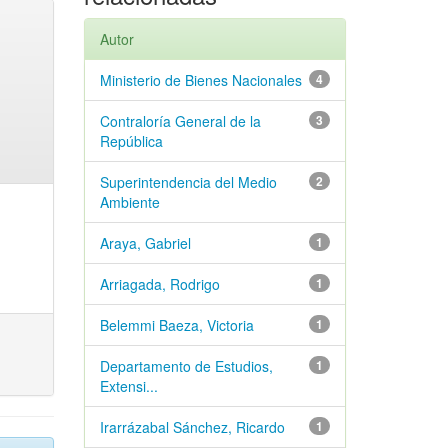
Autor
Ministerio de Bienes Nacionales
4
Contraloría General de la
3
República
Superintendencia del Medio
2
Ambiente
Araya, Gabriel
1
Arriagada, Rodrigo
1
Belemmi Baeza, Victoria
1
Departamento de Estudios,
1
Extensi...
Irarrázabal Sánchez, Ricardo
1