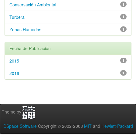
Conservación Ambiental
1
Turbera
1
Zonas Húmedas
1
Fecha de Publicación
2015
1
2016
1
Theme by
DSpace Software
Copyright © 2002-2008
MIT
and
Hewlett-Packard