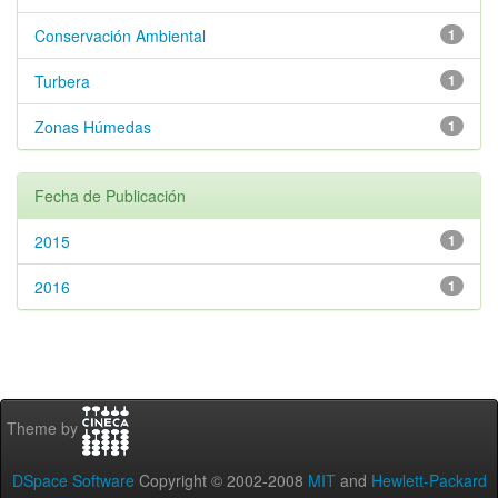
Conservación Ambiental
1
Turbera
1
Zonas Húmedas
1
Fecha de Publicación
2015
1
2016
1
Theme by
DSpace Software
Copyright © 2002-2008
MIT
and
Hewlett-Packard