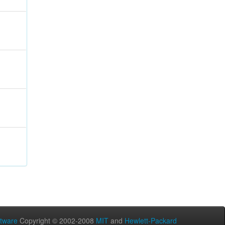
tware
Copyright © 2002-2008
MIT
and
Hewlett-Packard