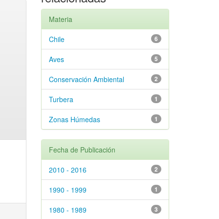
Materia
Chile
6
Aves
5
Conservación Ambiental
2
Turbera
1
Zonas Húmedas
1
Fecha de Publicación
2010 - 2016
2
1990 - 1999
1
1980 - 1989
3