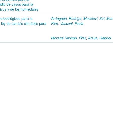
udio de casos para la
tivos y de los humedales
etodológicos para la
Arriagada, Rodrigo
;
Meckievi, Sol
;
Mor
 ley de cambio climático para
Pilar
;
Vasconi, Paola
Moraga Sariego, Pilar
;
Araya, Gabriel