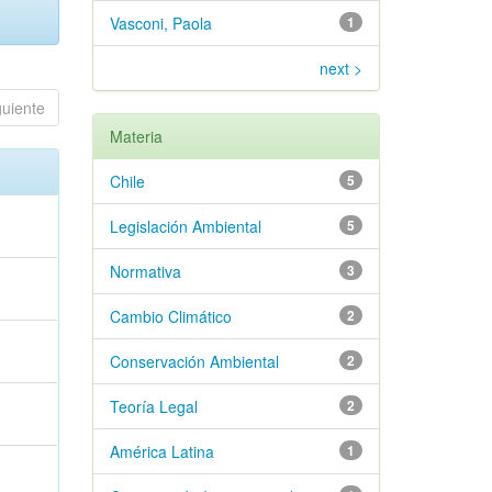
Vasconi, Paola
1
next >
guiente
Materia
Chile
5
Legislación Ambiental
5
Normativa
3
Cambio Climático
2
Conservación Ambiental
2
Teoría Legal
2
América Latina
1