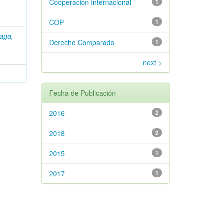
Cooperación Internacional
1
COP
1
aga,
Derecho Comparado
1
next >
Fecha de Publicación
2016
2
2018
2
2015
1
2017
1