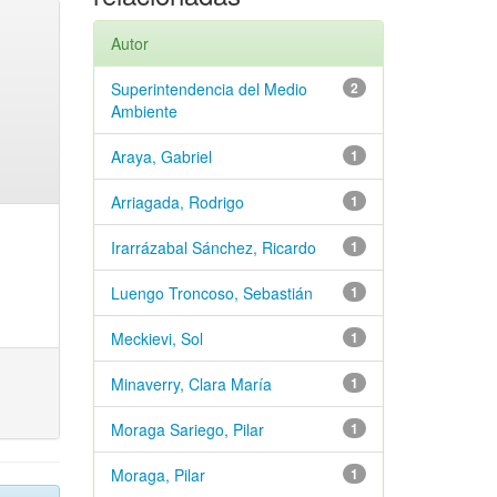
Autor
Superintendencia del Medio
2
Ambiente
Araya, Gabriel
1
Arriagada, Rodrigo
1
Irarrázabal Sánchez, Ricardo
1
Luengo Troncoso, Sebastián
1
Meckievi, Sol
1
Minaverry, Clara María
1
Moraga Sariego, Pilar
1
Moraga, Pilar
1