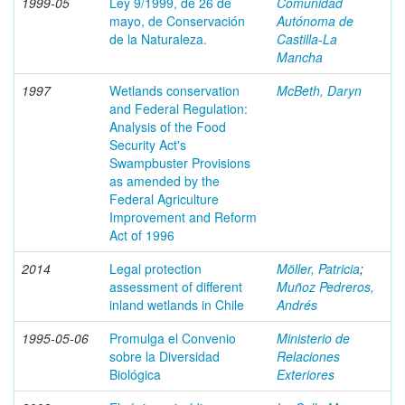
1999-05
Ley 9/1999, de 26 de
Comunidad
mayo, de Conservación
Autónoma de
de la Naturaleza.
Castilla-La
Mancha
1997
Wetlands conservation
McBeth, Daryn
and Federal Regulation:
Analysis of the Food
Security Act's
Swampbuster Provisions
as amended by the
Federal Agriculture
Improvement and Reform
Act of 1996
2014
Legal protection
Möller, Patricia
;
assessment of different
Muñoz Pedreros,
inland wetlands in Chile
Andrés
1995-05-06
Promulga el Convenio
Ministerio de
sobre la Diversidad
Relaciones
Biológica
Exteriores