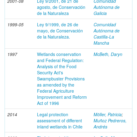
2001-08
Ley 9/2001, de 21 de
Comunidad
agosto, de Conservación
Autónoma de
de la Naturaleza
Galicia
1999-05
Ley 9/1999, de 26 de
Comunidad
mayo, de Conservación
Autónoma de
de la Naturaleza.
Castilla-La
Mancha
1997
Wetlands conservation
McBeth, Daryn
and Federal Regulation:
Analysis of the Food
Security Act's
Swampbuster Provisions
as amended by the
Federal Agriculture
Improvement and Reform
Act of 1996
2014
Legal protection
Möller, Patricia
;
assessment of different
Muñoz Pedreros,
inland wetlands in Chile
Andrés