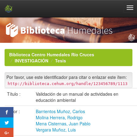
Skip
navigation
Biblioteca Centro Humedales Río Cruces
INVESTIGACIÓN
Tesis
Por favor, use este identificador para citar o enlazar este ítem:
http://biblioteca.cehum.org/handle/123456789/1113
Título :
Validación de un manual de actividades en
educación ambiental
Autor :
Barrientos Muñoz, Carlos
Molina Herrera, Rodrigo
Mena Cisternas, Juan Pablo
Vergara Muñoz, Luis