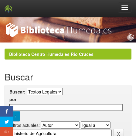
Skip
navigation
Biblioteca Centro Humedales Río Cruces
Buscar
Buscar:
por
Filtros actuales: