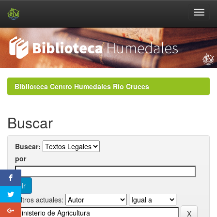
Skip
navigation
Biblioteca Centro Humedales Río Cruces
Buscar
Buscar:
por
Filtros actuales: