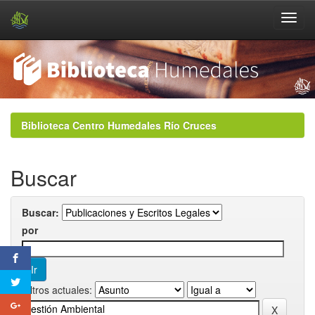
Skip
navigation
Biblioteca Centro Humedales Río Cruces
Buscar
Buscar:
por
Filtros actuales: