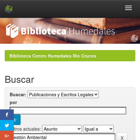
Skip
navigation
Biblioteca Centro Humedales Río Cruces
Buscar
Buscar:
por
Filtros actuales: