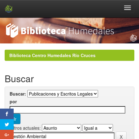
Skip
navigation
Biblioteca Centro Humedales Río Cruces
Buscar
Buscar:
por
Filtros actuales: