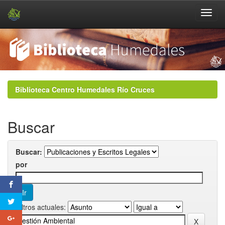
Skip
navigation
Biblioteca Centro Humedales Río Cruces
Buscar
Buscar:
por
Filtros actuales: