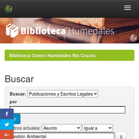
Skip
navigation
Biblioteca Centro Humedales Río Cruces
Buscar
Buscar:
por
Filtros actuales: